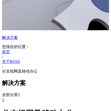
解决方案
您现在的位置：
首页
/
关于BOSS
/
分支组网及移动办公
解决方案
全部分类

