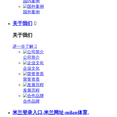
国内案例
国外案例
关于我们

关于我们
进一步了解

公司简介
企业文化
荣誉资质
发展历程
合作品牌
米兰登录入口-米兰网址-milan体育,