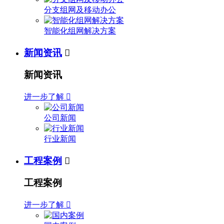
分支组网及移动办公
智能化组网解决方案
新闻资讯

新闻资讯
进一步了解

公司新闻
行业新闻
工程案例

工程案例
进一步了解
