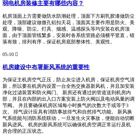
弱电机房装修主要有哪些内容？
机房顶面上方需要做防水防潮处理，顶面下方刷乳胶漆做防尘
处理，顶部建议做微孔铝扣天花，顶面其主要作用是防火、美
观、降噪、防尘。灯具、烟感、温感探头等均安装在机房顶
面，由于顶面管线繁多，安装时各系统管路必须横平竖直，错
落有致，排列有序，保证机房底部整体性、美观性。
05-10

机房建设中布署新风系统的重要性
为保证主机房空气正压，防止灰尘进入机房，保证机房空气清
新，所以要在机房内设置一台全热交换器新风机，并且加安装
净化过滤装置和防火阀门。 新房还有通过的管道送到机房内
部，并且在内部的出入口方案安装上防火阀以及电动风量的调
节阀。 并且要确保机房区域每小时换气的次数大于或等于3
次。 排气设计应具有消防事故排气和自然排气功能。 新风换
气系统能与消防系统联动，一旦发生火灾事故，便能自动切断
新风进风。 机房的新风系统可以确保机房空调正常运行及机
房合理的正压状态。