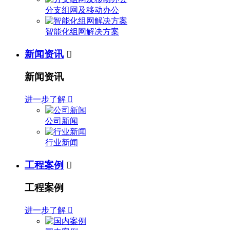
分支组网及移动办公
智能化组网解决方案
新闻资讯

新闻资讯
进一步了解

公司新闻
行业新闻
工程案例

工程案例
进一步了解
