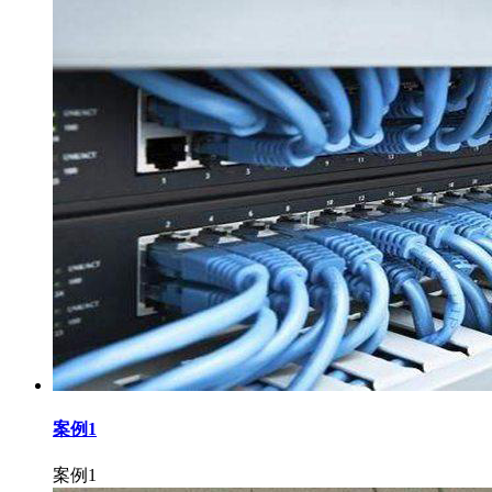
案例1
案例1