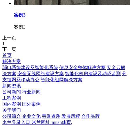
案例3
案例3
上一页
1
下一页
首页
解决方案
弱电系统建设及智能化系统
信息安全整体解决方案
安全云解
决方案
安全无线网络建设方案
智能化机房建设及动环监测
分
支组网及移动办公
智能化组网解决方案
新闻资讯
公司新闻
行业新闻
工程案例
国内案例
国外案例
关于我们
公司简介
企业文化
荣誉资质
发展历程
合作品牌
米兰登录入口-米兰网址-milan体育,